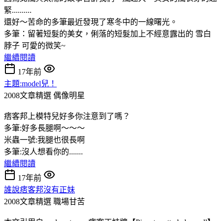
緊..........
還好～苦命的多筆最近發現了寒冬中的一線曙光。
多筆：留著短髮的美女，俐落的短髮加上不經意露出的 雪白
脖子 可愛的微笑~
繼續閱讀
17年前
主題:model兒！
2008文章精選
偶像明星
痞客邦上模特兒好多你注意到了嗎？
多筆:好多長腿啊～～～
米蟲一號:我腿也很長啊
多筆:沒人想看你的.......
繼續閱讀
17年前
誰說痞客邦沒有正妹
2008文章精選
職場甘苦