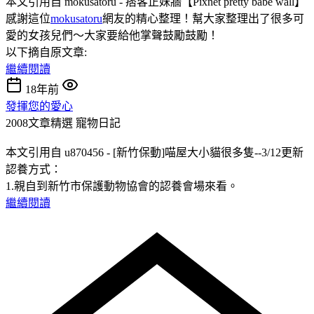
本文引用自 mokusatoru - 痞客正妹牆【Pixnet pretty babe wall】
感謝這位
mokusatoru
網友的精心整理！幫大家整理出了很多可
愛的女孩兒們～大家要給他掌聲鼓勵鼓勵！
以下摘自原文章:
繼續閱讀
18年前
發揮您的愛心
2008文章精選
寵物日記
本文引用自 u870456 - [新竹保動]喵屋大小貓很多隻--3/12更新
認養方式：
1.親自到新竹市保護動物協會的認養會場來看。
繼續閱讀